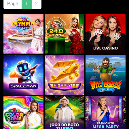
Page
1
2