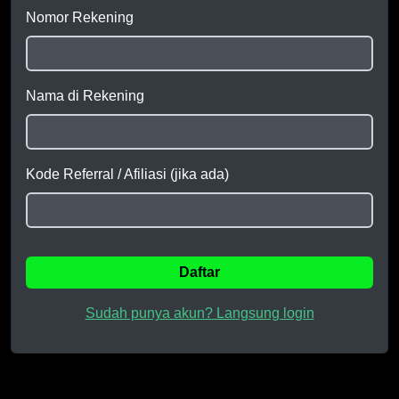
Nomor Rekening
Nama di Rekening
Kode Referral / Afiliasi (jika ada)
Daftar
Sudah punya akun? Langsung login