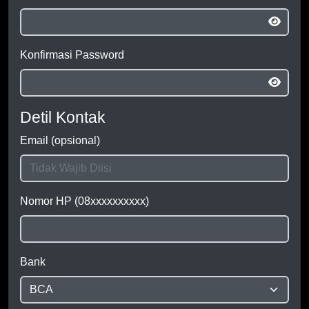
Konfirmasi Password
Detil Kontak
Email (opsional)
Nomor HP (08xxxxxxxxxx)
Bank